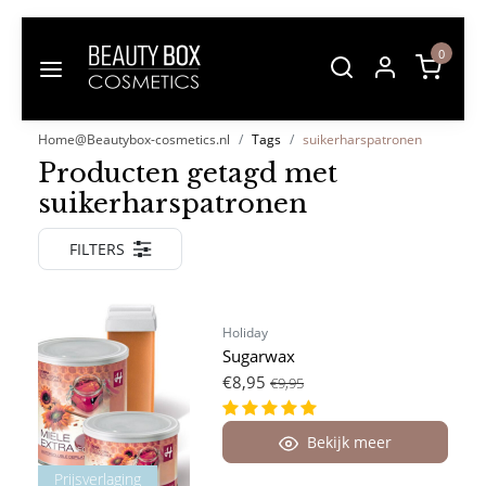
0
Home@Beautybox-cosmetics.nl
Tags
suikerharspatronen
Producten getagd met
suikerharspatronen
FILTERS
Holiday
Sugarwax
€8,95
€9,95
Bekijk meer
Prijsverlaging