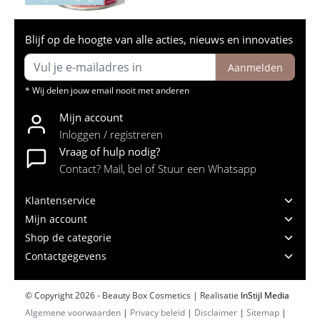
Blijf op de hoogte van alle acties, nieuws en innovaties
Aanmelden
* Wij delen jouw email nooit met anderen
Mijn account
Inloggen / registreren
Vraag of hulp nodig?
Contact? Mail, bel of Stuur een Whatsapp
Klantenservice
Mijn account
Shop de categorie
Contactgegevens
© Copyright 2026 - Beauty Box Cosmetics | Realisatie
InStijl Media
Algemene voorwaarden
|
Privacy beleid
|
Disclaimer
|
Sitemap
|