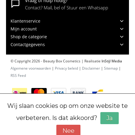
Vraag of hulp nodig?
Contact? Mail, bel of Stuur een Whatsapp
Klantenservice
Mijn account
Shop de categorie
Contactgegevens
© Copyright 2026 - Beauty Box Cosmetics | Realisatie
InStijl Media
Algemene voorwaarden
|
Privacy beleid
|
Disclaimer
|
Sitemap
|
RSS Feed
Wij slaan cookies op om onze website te
verbeteren. Is dat akkoord?
Ja
Nee