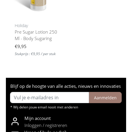
Holiday
Pre Sugar Lotion 250
Ml - Body Sugaring
€9,95
Stukprijs : €9,95 / per stuk
Blijf op de hoogte van alle acties, nieuws en innovaties
Aanmelden
* Wij delen jouw email nooit met anderen
Mijn account
Inloggen / registreren