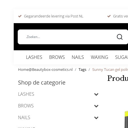
Gegarandeerde levering via Post NL
Gratis ve
LASHES
BROWS
NAILS
WAXING
SUGA
Home@Beautybox-cosmetics.nl
Tags
Sunny Tucan gel poli
Produ
Shop de categorie
LASHES
BROWS
NAILS