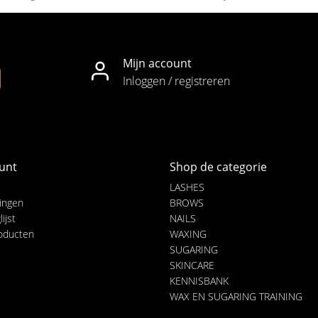
Mijn account
Inloggen / registreren
unt
Shop de categorie
LASHES
lingen
BROWS
ijst
NAILS
roducten
WAXING
SUGARING
SKINCARE
KENNISBANK
WAX EN SUGARING TRAINING