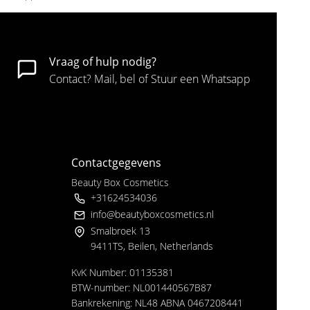
Vraag of hulp nodig?
Contact? Mail, bel of Stuur een Whatsapp
Contactgegevens
Beauty Box Cosmetics
+31624534036
info@beautyboxcosmetics.nl
Smalbroek 13
9411TS, Beilen, Netherlands
KvK Number: 01135381
BTW-number: NL001440567B87
Bankrekening: NL48 ABNA 0467208441