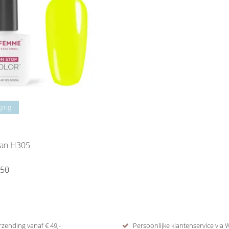
ging
can H305
,50
rzending vanaf € 49,-
Persoonlijke klantenservice via