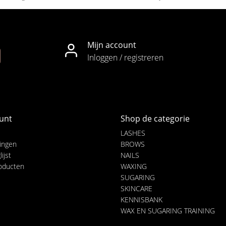
Mijn account
Inloggen / registreren
unt
Shop de categorie
LASHES
lingen
BROWS
ijst
NAILS
roducten
WAXING
SUGARING
SKINCARE
KENNISBANK
WAX EN SUGARING TRAINING