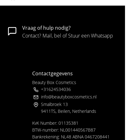
Vraag of hulp nodig?
Contact? Mail, bel of Stuur een Whatsapp
Contactgegevens
Beauty Box Cosmetics
+31624534036
info@beautyboxcosmetics.nl
Smalbroek 13
9411TS, Beilen, Netherlands
KvK Number: 01135381
BTW-number: NL001440567B87
Bankrekening: NL48 ABNA 0467208441