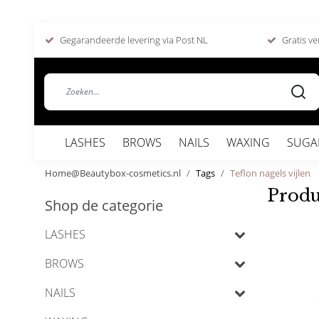
Gegarandeerde levering via Post NL
Gratis ve
LASHES
BROWS
NAILS
WAXING
SUGA
Home@Beautybox-cosmetics.nl
Tags
Teflon nagels vijlen
Produ
Shop de categorie
LASHES
BROWS
NAILS