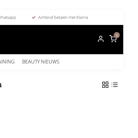
 Whatsapp
Achteraf betalen met Klarna
0
AINING
BEAUTY NIEUWS
n