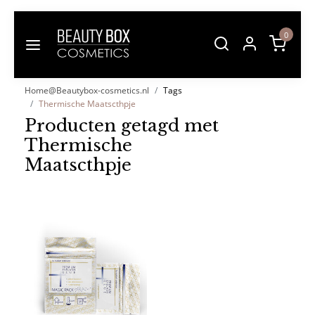
0
Home@Beautybox-cosmetics.nl
Tags
Thermische Maatscthpje
Producten getagd met
Thermische
Maatscthpje