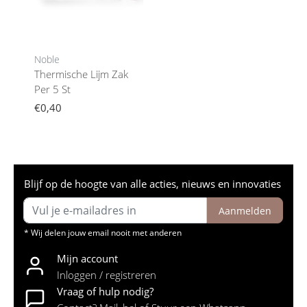
Noble
Thermische Lijm Zak
Per 5 St
€0,40
Blijf op de hoogte van alle acties, nieuws en innovaties
Aanmelden
* Wij delen jouw email nooit met anderen
Mijn account
Inloggen / registreren
Vraag of hulp nodig?