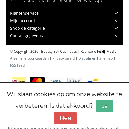
Contact? Mail, bel of Stuur een Whatsapp
Klantenservice
Mijn account
Shop de categorie
Contactgegevens
© Copyright 2026 - Beauty Box Cosmetics | Realisatie
InStijl Media
Algemene voorwaarden
|
Privacy beleid
|
Disclaimer
|
Sitemap
|
RSS Feed
Wij slaan cookies op om onze website te
verbeteren. Is dat akkoord?
Ja
Nee