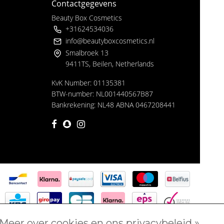
Contactgegevens
Beauty Box Cosmetics
+31624534036
info@beautyboxcosmetics.nl
Smalbroek 13
9411TS, Beilen, Netherlands
KvK Number: 01135381
BTW-number: NL001440567B87
Bankrekening: NL48 ABNA 0467208441
Meer over cookies en ons privacybeleid »