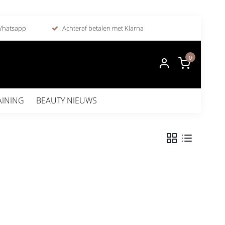
 Whatsapp
Achteraf betalen met Klarna
0
AINING
BEAUTY NIEUWS
r