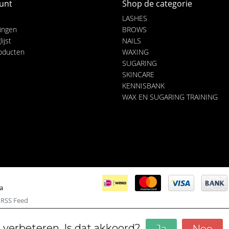
unt
Shop de categorie
LASHES
lingen
BROWS
ijst
NAILS
roducten
WAXING
SUGARING
SKINCARE
KENNISBANK
WAX EN SUGARING TRAINING
ia
|
RSS Feed
 verbeteren. Is dat akkoord?