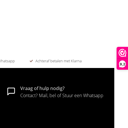
 Whatsapp
Achteraf betalen met Klarna
9,2
Vraag of hulp nodig?
Contact? Mail, bel of Stuur een Whatsapp