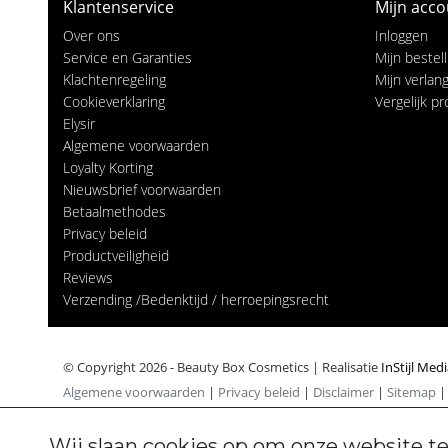
Klantenservice
Mijn acco
Over ons
Inloggen
Service en Garanties
Mijn bestel
Klachtenregeling
Mijn verlangl
Cookieverklaring
Vergelijk p
Elysir
Algemene voorwaarden
Loyalty Korting
Nieuwsbrief voorwaarden
Betaalmethodes
Privacy beleid
Productveiligheid
Reviews
Verzending /Bedenktijd / herroepingsrecht
© Copyright 2026 - Beauty Box Cosmetics | Realisatie
InStijl Med
Algemene voorwaarden
|
Privacy beleid
|
Disclaimer
|
Sitemap
Wij slaan cookies op om onze website te
Cookiebeleid