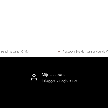
rzending vanaf € 49,-
Persoonlijke klantenservice via
Mijn account
Inloggen / registreren