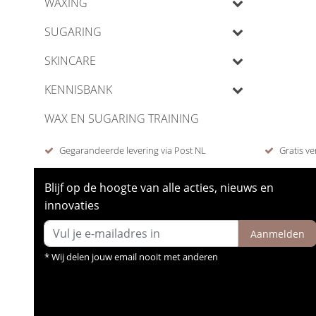
WAXING
SUGARING
SKINCARE
KENNISBANK
WAX EN SUGARING TRAINING
Gegarandeerde levering via Post NL
Gratis ve
Blijf op de hoogte van alle acties, nieuws en
innovaties
Aanmelden
* Wij delen jouw email nooit met anderen