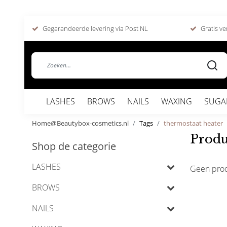
Gegarandeerde levering via Post NL
Gratis ve
LASHES
BROWS
NAILS
WAXING
SUGA
Home@Beautybox-cosmetics.nl
Tags
thermostaat heater
Produ
Shop de categorie
LASHES
Geen pro
BROWS
NAILS