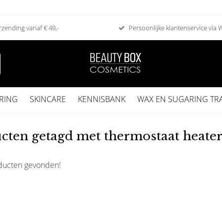
rzending vanaf € 49,-
Persoonlijke klantenservice via
RING
SKINCARE
KENNISBANK
WAX EN SUGARING TR
cten getagd met thermostaat heate
ducten gevonden!