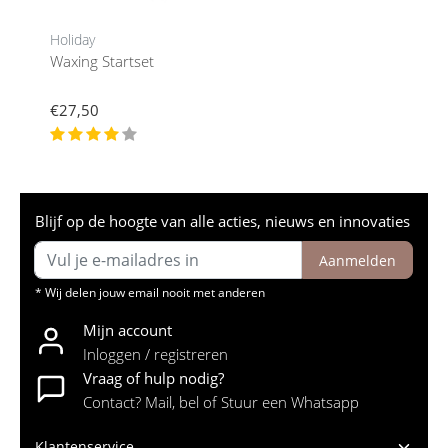
Holiday
Waxing Startset
€27,50
Blijf op de hoogte van alle acties, nieuws en innovaties
Aanmelden
* Wij delen jouw email nooit met anderen
Mijn account
Inloggen / registreren
Vraag of hulp nodig?
Contact? Mail, bel of Stuur een Whatsapp
Klantenservice