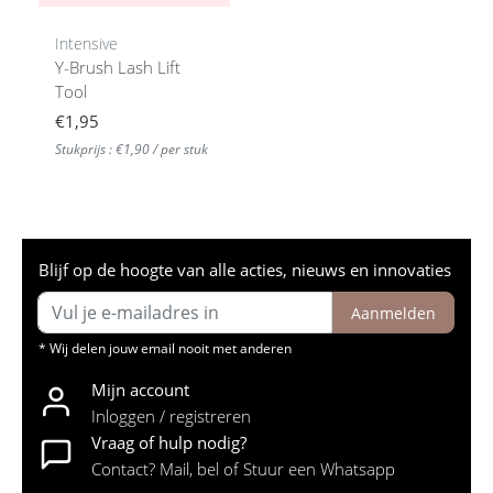
Intensive
Y-Brush Lash Lift
Tool
€1,95
Stukprijs : €1,90 / per stuk
Blijf op de hoogte van alle acties, nieuws en innovaties
Aanmelden
* Wij delen jouw email nooit met anderen
Mijn account
Inloggen / registreren
Vraag of hulp nodig?
Contact? Mail, bel of Stuur een Whatsapp