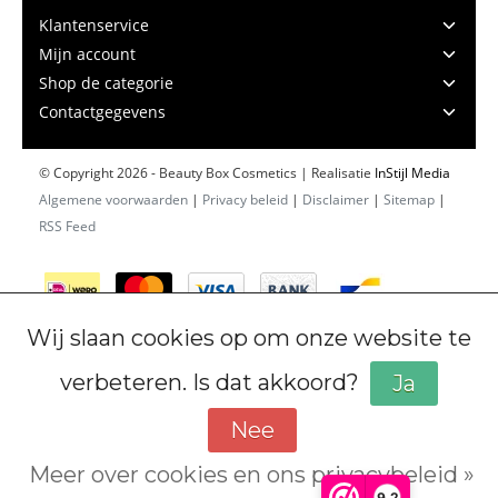
Klantenservice
Mijn account
Shop de categorie
Contactgegevens
© Copyright 2026 - Beauty Box Cosmetics | Realisatie
InStijl Media
Algemene voorwaarden
|
Privacy beleid
|
Disclaimer
|
Sitemap
|
RSS Feed
Wij slaan cookies op om onze website te
verbeteren. Is dat akkoord?
Ja
Nee
Meer over cookies en ons privacybeleid »
Cookiebeleid
9,2