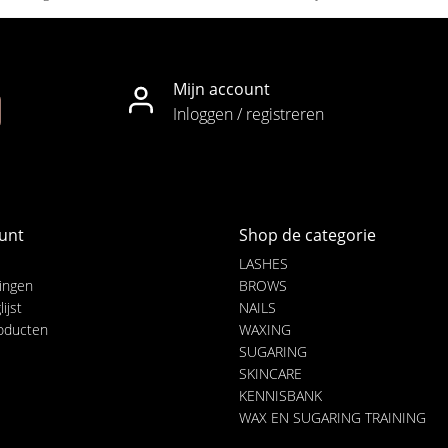
Mijn account
Inloggen / registreren
unt
Shop de categorie
LASHES
lingen
BROWS
ijst
NAILS
roducten
WAXING
SUGARING
SKINCARE
KENNISBANK
WAX EN SUGARING TRAINING