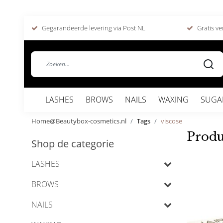
Gegarandeerde levering via Post NL
Gratis ve
LASHES
BROWS
NAILS
WAXING
SUGA
Home@Beautybox-cosmetics.nl
Tags
viscose
Produ
Shop de categorie
LASHES
BROWS
NAILS