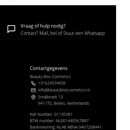
Vraag of hulp nodig?
Contact? Mail, bel of Stuur een Whatsapp
Contactgegevens
Beauty Box Cosmetics
+31624534036
info@beautyboxcosmetics.nl
Smalbroek 13
9411TS, Beilen, Netherlands
KvK Number: 01135381
BTW-number: NL001440567B87
Bankrekening: NL48 ABNA 0467208441