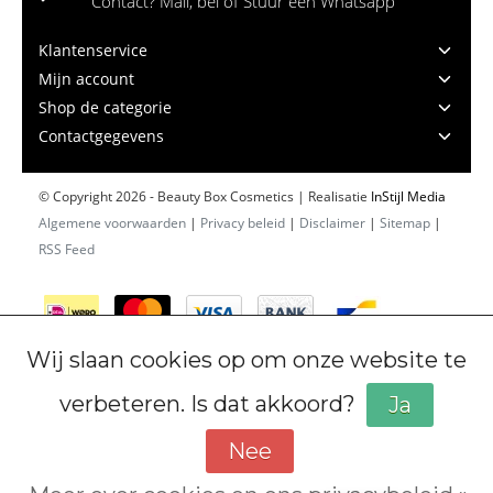
Contact? Mail, bel of Stuur een Whatsapp
Klantenservice
Mijn account
Shop de categorie
Contactgegevens
© Copyright 2026 - Beauty Box Cosmetics | Realisatie
InStijl Media
Algemene voorwaarden
|
Privacy beleid
|
Disclaimer
|
Sitemap
|
RSS Feed
Wij slaan cookies op om onze website te
verbeteren. Is dat akkoord?
Ja
Nee