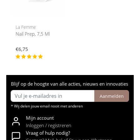
La Femme
Nail Prep, 7,5 Ml
€6,75
Blijf op de hoogte van alle acties, nieuws en innovaties
Aanmelden
* Wij delen jouw email nooit met anderen
Mijn account
Inloggen / registreren
Vraag of hulp nodig?