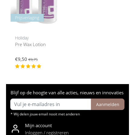
Prijsverlaging
Holiday
Pre Wax Lotion
€9,50
€9,75
Blijf op de hoogte van alle acties, nieuws en innovaties
Aanmelden
* Wij delen jouw email nooit met anderen
Mijn account
Inloggen / registreren