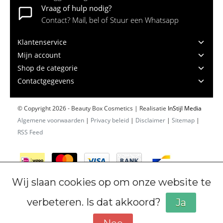
Vraag of hulp nodig?
Contact? Mail, bel of Stuur een Whatsapp
Klantenservice
Mijn account
Shop de categorie
Contactgegevens
© Copyright 2026 - Beauty Box Cosmetics | Realisatie
InStijl Media
Algemene voorwaarden
|
Privacy beleid
|
Disclaimer
|
Sitemap
|
RSS Feed
Wij slaan cookies op om onze website te
verbeteren. Is dat akkoord?
Ja