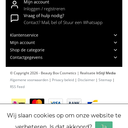
Mijn account
Inloggen / registreren
Vraag of hulp nodig?
Contact? Mail, bel of Stuur een Whatsapp
Klantenservice
Mijn account
Shop de categorie
Contactgegevens
© Copyright 2026 - Beauty Box Cosmetics | Realisatie
InStijl Media
Algemene voorwaarden
|
Privacy beleid
|
Disclaimer
|
Sitemap
|
RSS Feed
Wij slaan cookies op om onze website te
verbeteren. Is dat akkoord?
Ja