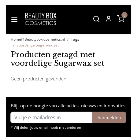
0
Home@Beautybox-cosmetics.nl
Tags
voordelige Sugarwax set
Producten getagd met
voordelige Sugarwax set
Geen producten gevonden!
Blijf op de hoogte van alle acties, nieuws en innovaties
Aanmelden
* Wij delen jouw email nooit met anderen