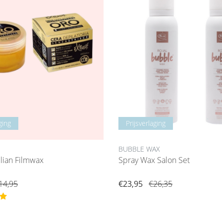
ging
Prijsverlaging
BUBBLE WAX
ilian Filmwax
Spray Wax Salon Set
14,95
€23,95
€26,35