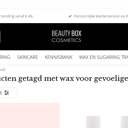
rzending vanaf € 49,-
Persoonlijke klantenservice via
RING
SKINCARE
KENNISBANK
WAX EN SUGARING TR
huid
cten getagd met wax voor gevoelige
S