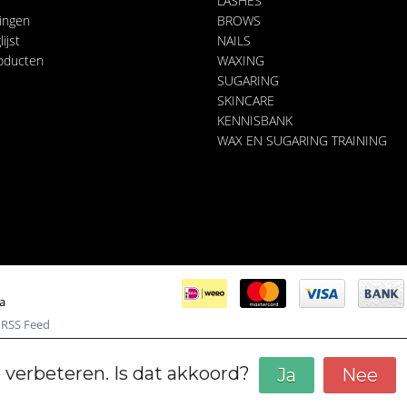
LASHES
lingen
BROWS
ijst
NAILS
roducten
WAXING
SUGARING
SKINCARE
KENNISBANK
WAX EN SUGARING TRAINING
ia
|
RSS Feed
 verbeteren. Is dat akkoord?
Ja
Nee