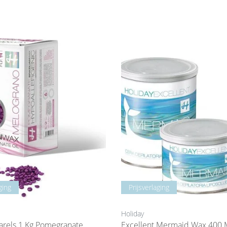
ging
Prijsverlaging
Holiday
1 Kg Pomegranate
Excellent Mermaid Wax 400 M