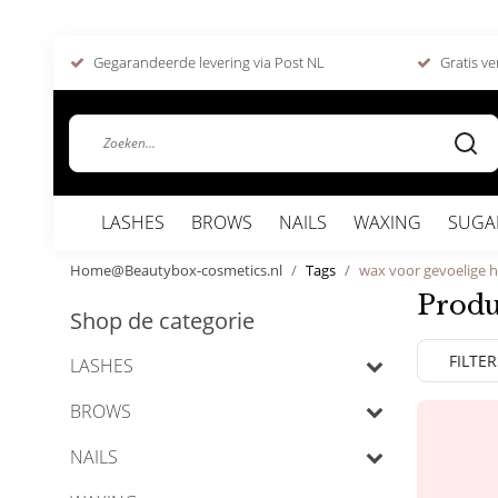
Gegarandeerde levering via Post NL
Gratis ve
LASHES
BROWS
NAILS
WAXING
SUGA
Home@Beautybox-cosmetics.nl
Tags
wax voor gevoelige 
Produ
Shop de categorie
FILTER
LASHES
BROWS
NAILS