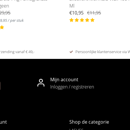
geen
Ml
29,95
€10,95
€11,95
39,95 / per stuk
rzending vanaf € 49,-
Persoonlijke klantenservice via
Mijn account
Inloggen / registreren
unt
Shop de categorie