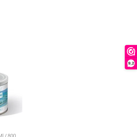
9,2
l / 800