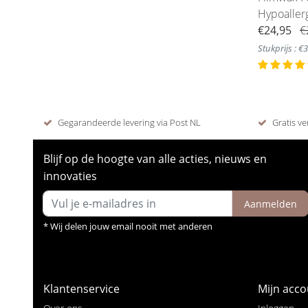
Hypoaller
€24,95
€
Stukprijs : €
Gegarandeerde levering via Post NL
Gratis ve
Blijf op de hoogte van alle acties, nieuws en
innovaties
Aanmelden
* Wij delen jouw email nooit met anderen
Klantenservice
Mijn acco