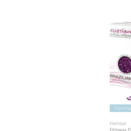
Prijsverla
Elastique
Filmwax Parels 