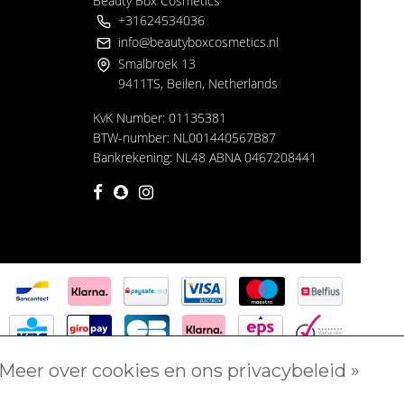
Beauty Box Cosmetics
+31624534036
info@beautyboxcosmetics.nl
Smalbroek 13
9411TS, Beilen, Netherlands
KvK Number: 01135381
BTW-number: NL001440567B87
Bankrekening: NL48 ABNA 0467208441
Meer over cookies en ons privacybeleid »