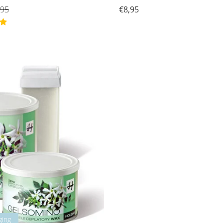
,95
€8,95
ging