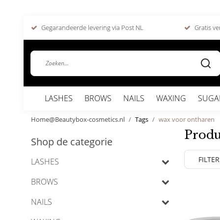
Gegarandeerde levering via Post NL
Gratis ve
LASHES
BROWS
NAILS
WAXING
SUGA
Home@Beautybox-cosmetics.nl
Tags
wax voor ontharen
Produ
Shop de categorie
FILTER
LASHES
BROWS
NAILS