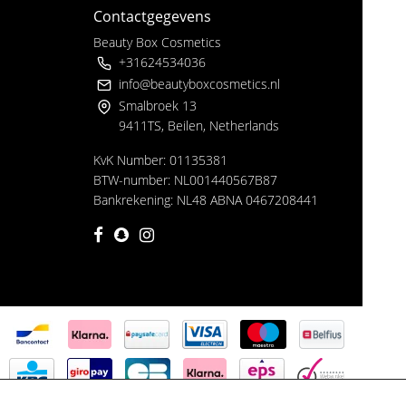
Contactgegevens
Beauty Box Cosmetics
+31624534036
info@beautyboxcosmetics.nl
Smalbroek 13
9411TS, Beilen, Netherlands
KvK Number: 01135381
BTW-number: NL001440567B87
Bankrekening: NL48 ABNA 0467208441