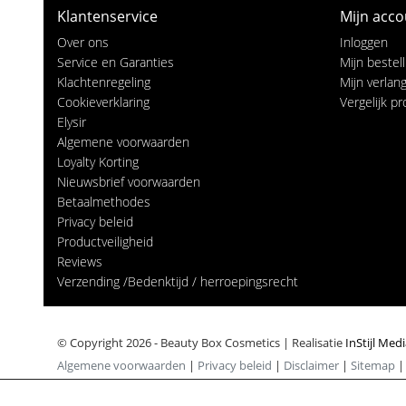
Klantenservice
Mijn acco
Over ons
Inloggen
Service en Garanties
Mijn bestel
Klachtenregeling
Mijn verlangl
Cookieverklaring
Vergelijk p
Elysir
Algemene voorwaarden
Loyalty Korting
Nieuwsbrief voorwaarden
Betaalmethodes
Privacy beleid
Productveiligheid
Reviews
Verzending /Bedenktijd / herroepingsrecht
© Copyright 2026 - Beauty Box Cosmetics | Realisatie
InStijl Med
Algemene voorwaarden
|
Privacy beleid
|
Disclaimer
|
Sitemap