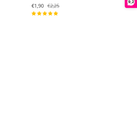
9,2
€1,90
€2,25