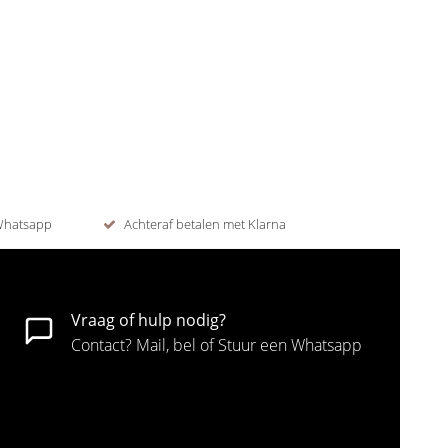
 Whatsapp
Achteraf betalen met Klarna
Vraag of hulp nodig?
Contact? Mail, bel of Stuur een Whatsapp