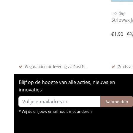
Holiday
Stripwax J
€1,90
€2
Gegarandeerde levering via Post NL
Gratis ve
Blijf op de hoogte van alle acties, nieuws en
innovaties
Aanmelden
* Wij delen jouw email nooit met anderen