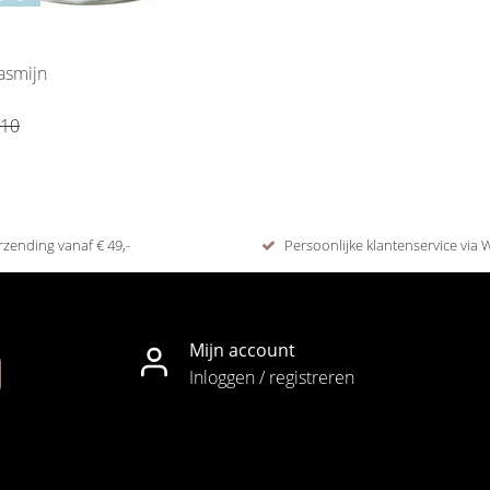
asmijn
,10
rzending vanaf € 49,-
Persoonlijke klantenservice via
Mijn account
Inloggen / registreren