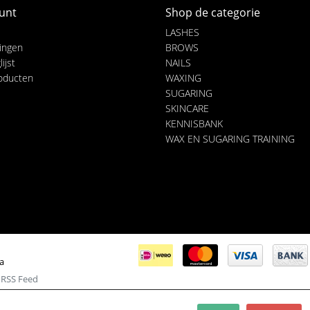
unt
Shop de categorie
LASHES
lingen
BROWS
ijst
NAILS
roducten
WAXING
SUGARING
SKINCARE
KENNISBANK
WAX EN SUGARING TRAINING
ia
|
RSS Feed