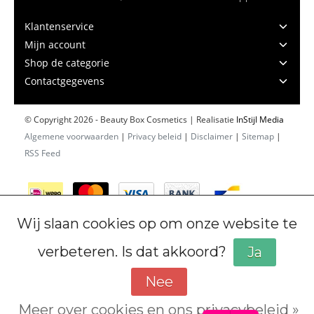
Klantenservice
Mijn account
Shop de categorie
Contactgegevens
© Copyright 2026 - Beauty Box Cosmetics | Realisatie
InStijl Media
Algemene voorwaarden
|
Privacy beleid
|
Disclaimer
|
Sitemap
|
RSS Feed
Wij slaan cookies op om onze website te
verbeteren. Is dat akkoord?
Ja
Nee
Meer over cookies en ons privacybeleid »