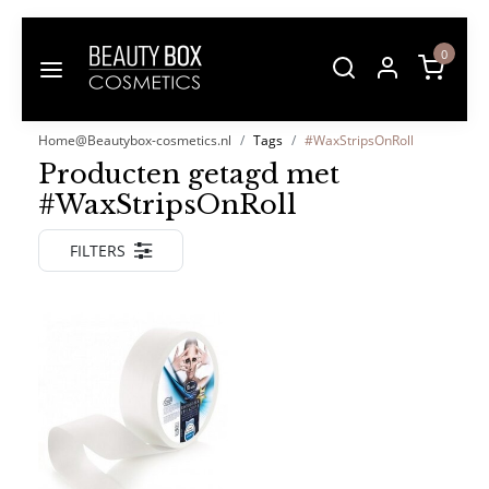
0
Home@Beautybox-cosmetics.nl
Tags
#WaxStripsOnRoll
Producten getagd met
#WaxStripsOnRoll
FILTERS