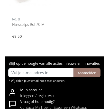
Ro.ial
Harsstrips Rol 70 M
€9,50
Blijf op de hoogte van alle acties, nieuws en innovaties
Aanmelden
* Wij delen jouw email nooit met anderen
Mijn account
Inloggen / registreren
Vraag of hulp nodig?
Contact? Mail, bel of Stuur een Whatsapp