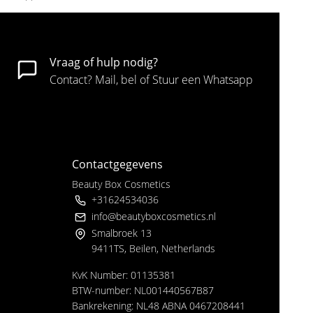
Vraag of hulp nodig?
Contact? Mail, bel of Stuur een Whatsapp
Contactgegevens
Beauty Box Cosmetics
+31624534036
info@beautyboxcosmetics.nl
Smalbroek 13
9411TS, Beilen, Netherlands
KvK Number: 01135381
BTW-number: NL001440567B87
Bankrekening: NL48 ABNA 0467208441