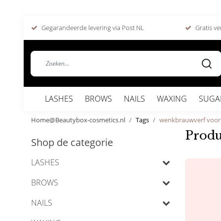
Gegarandeerde levering via Post NL
Gratis ve
LASHES
BROWS
NAILS
WAXING
SUGA
Home@Beautybox-cosmetics.nl
Tags
wenkbrauwverf voor
Produ
Shop de categorie
LASHES
BROWS
NAILS