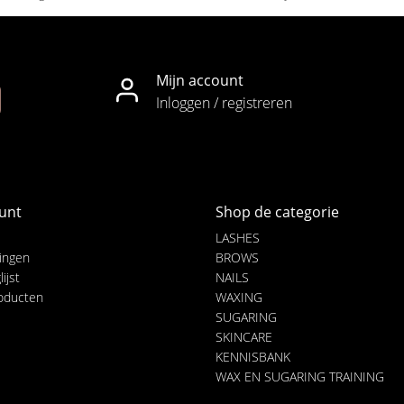
Mijn account
Inloggen / registreren
unt
Shop de categorie
LASHES
lingen
BROWS
ijst
NAILS
roducten
WAXING
SUGARING
SKINCARE
KENNISBANK
WAX EN SUGARING TRAINING