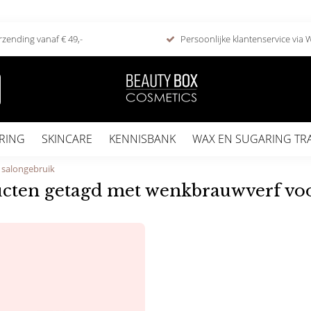
rzending vanaf € 49,-
Persoonlijke klantenservice via
RING
SKINCARE
KENNISBANK
WAX EN SUGARING TR
 salongebruik
cten getagd met wenkbrauwverf voo