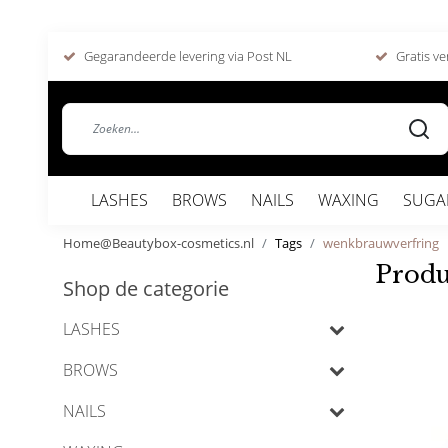
Gegarandeerde levering via Post NL
Gratis ve
LASHES
BROWS
NAILS
WAXING
SUGA
Home@Beautybox-cosmetics.nl
Tags
wenkbrauwverfring
Produ
Shop de categorie
LASHES
BROWS
NAILS