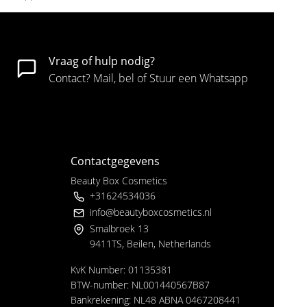
Vraag of hulp nodig?
Contact? Mail, bel of Stuur een Whatsapp
Contactgegevens
Beauty Box Cosmetics
+31624534036
info@beautyboxcosmetics.nl
Smalbroek 13
9411TS, Beilen, Netherlands
KvK Number: 01135381
BTW-number: NL001440567B87
Bankrekening: NL48 ABNA 0467208441