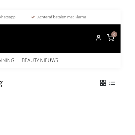
 Whatsapp
Achteraf betalen met Klarna
0
AINING
BEAUTY NIEUWS
g