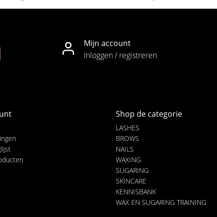
Mijn account
Inloggen / registreren
unt
Shop de categorie
LASHES
lingen
BROWS
ijst
NAILS
roducten
WAXING
SUGARING
SKINCARE
KENNISBANK
WAX EN SUGARING TRAINING