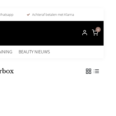
 Whatsapp
Achteraf betalen met Klarna
0
AINING
BEAUTY NIEUWS
rbox