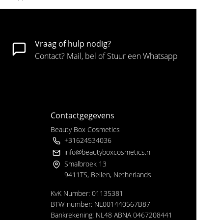
Vraag of hulp nodig?
Contact? Mail, bel of Stuur een Whatsapp
Contactgegevens
Beauty Box Cosmetics
+31624534036
info@beautyboxcosmetics.nl
Smalbroek 13
9411TS, Beilen, Netherlands
KvK Number: 01135381
BTW-number: NL001440567B87
Bankrekening: NL48 ABNA 0467208441