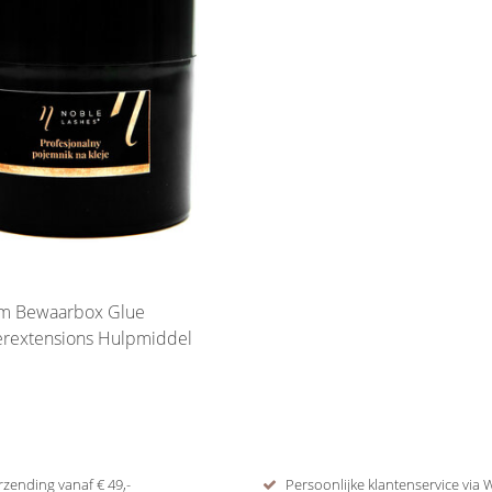
jm Bewaarbox Glue
rextensions Hulpmiddel
rzending vanaf € 49,-
Persoonlijke klantenservice via