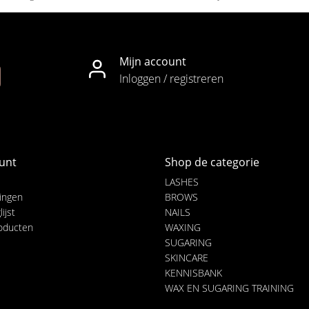
Mijn account
Inloggen / registreren
unt
Shop de categorie
LASHES
lingen
BROWS
ijst
NAILS
roducten
WAXING
SUGARING
SKINCARE
KENNISBANK
WAX EN SUGARING TRAINING