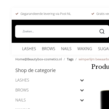
Gegarandeerde levering via Post NL
Gratis ve
LASHES
BROWS
NAILS
WAXING
SUGA
Home@Beautybox-cosmetics.nl
Tags
wimperlijm bewaarb
Produ
Shop de categorie
LASHES
BROWS
NAILS