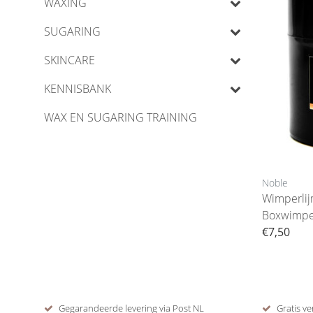
WAXING
SUGARING
SKINCARE
KENNISBANK
WAX EN SUGARING TRAINING
Noble
Wimperli
Boxwimpe
€7,50
Gegarandeerde levering via Post NL
Gratis ve