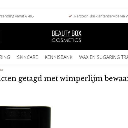
rzending vanaf € 49,-
Persoonlijke klantenservice via
RING
SKINCARE
KENNISBANK
WAX EN SUGARING TR
ox
cten getagd met wimperlijm bewaa