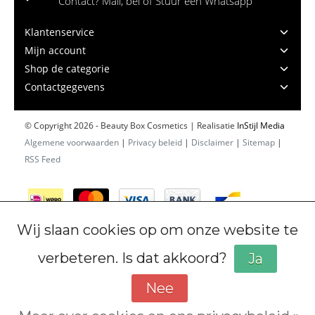
Contact? Mail, bel of Stuur een Whatsapp
Klantenservice
Mijn account
Shop de categorie
Contactgegevens
© Copyright 2026 - Beauty Box Cosmetics | Realisatie
InStijl Media
Algemene voorwaarden
|
Privacy beleid
|
Disclaimer
|
Sitemap
|
RSS Feed
Wij slaan cookies op om onze website te
verbeteren. Is dat akkoord?
Ja
Nee