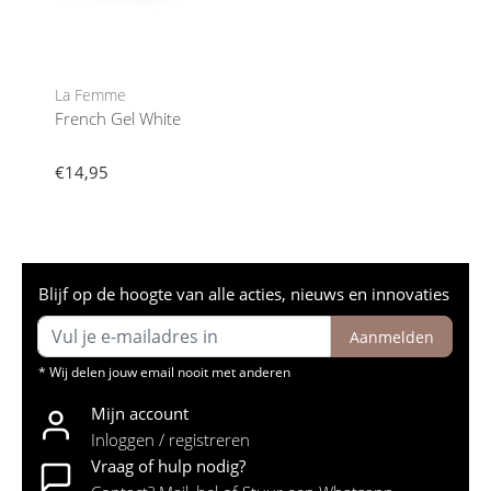
La Femme
French Gel White
€14,95
Blijf op de hoogte van alle acties, nieuws en innovaties
Aanmelden
* Wij delen jouw email nooit met anderen
Mijn account
Inloggen / registreren
Vraag of hulp nodig?