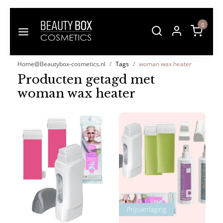
0
Home@Beautybox-cosmetics.nl
Tags
woman wax heater
Producten getagd met
woman wax heater
Prijsverlaging