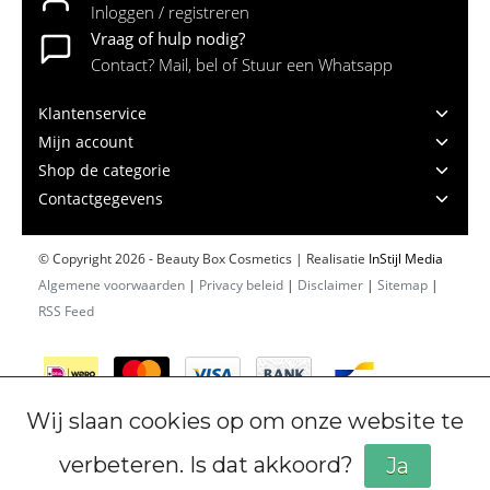
Inloggen / registreren
Vraag of hulp nodig?
Contact? Mail, bel of Stuur een Whatsapp
Klantenservice
Mijn account
Shop de categorie
Contactgegevens
© Copyright 2026 - Beauty Box Cosmetics | Realisatie
InStijl Media
Algemene voorwaarden
|
Privacy beleid
|
Disclaimer
|
Sitemap
|
RSS Feed
Wij slaan cookies op om onze website te
verbeteren. Is dat akkoord?
Ja