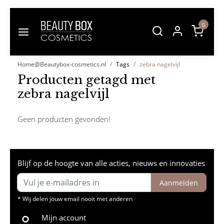
0
Home@Beautybox-cosmetics.nl
Tags
zebra nagelvijl
Producten getagd met
zebra nagelvijl
Geen producten gevonden!
Blijf op de hoogte van alle acties, nieuws en innovaties
Aanmelden
* Wij delen jouw email nooit met anderen
Mijn account