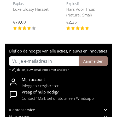
Explosif
Explosif
Luxe Glossy Harsset
Hars Voor Thuis
(Natural, Smal)
€79,00
€2,25
Blijf op de hoogte van alle acties, nieuws en innovaties
Aanmelden
* Wij delen jouw email nooit met anderen
Mijn account
Inloggen / registreren
Vraag of hulp nodig?
Contact? Mail, bel of Stuur een Whatsapp
Klantenservice
Mijn account