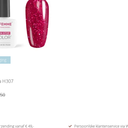
ging
ya H307
,50
rzending vanaf € 49,-
Persoonlijke klantenservice via