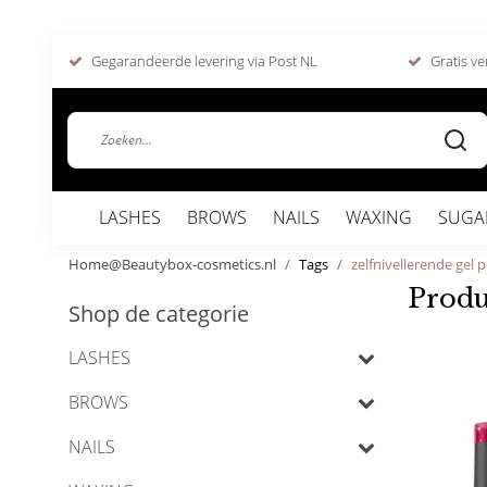
Gegarandeerde levering via Post NL
Gratis ve
LASHES
BROWS
NAILS
WAXING
SUGA
Home@Beautybox-cosmetics.nl
Tags
zelfnivellerende gel p
Produ
Shop de categorie
LASHES
BROWS
NAILS