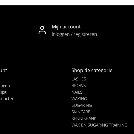
Mijn account
Inloggen / registreren
unt
Shop de categorie
LASHES
lingen
BROWS
ijst
NAILS
roducten
WAXING
SUGARING
SKINCARE
KENNISBANK
WAX EN SUGARING TRAINING