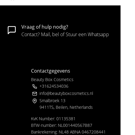
Vraag of hulp nodig?
Contact? Mail, bel of Stuur een Whatsapp
Contactgegevens
Beauty Box Cosmetics
+31624534036
info@beautyboxcosmetics.nl
Smalbroek 13
9411TS, Beilen, Netherlands
KvK Number: 01135381
BTW-number: NL001440567B87
Bankrekening: NL48 ABNA 0467208441