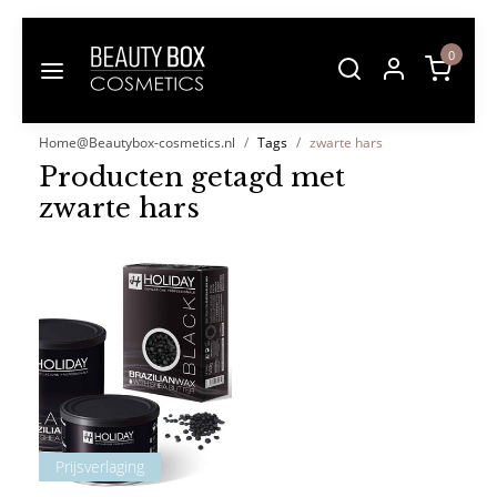
0
Home@Beautybox-cosmetics.nl
Tags
zwarte hars
Producten getagd met
zwarte hars
Prijsverlaging