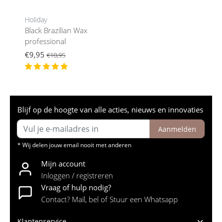
Holiday
Black Brazilian Wax
professional
€9,95
€10,95
Blijf op de hoogte van alle acties, nieuws en innovaties
Aanmelden
* Wij delen jouw email nooit met anderen
Mijn account
Inloggen / registreren
Vraag of hulp nodig?
Contact? Mail, bel of Stuur een Whatsapp
Klantenservice