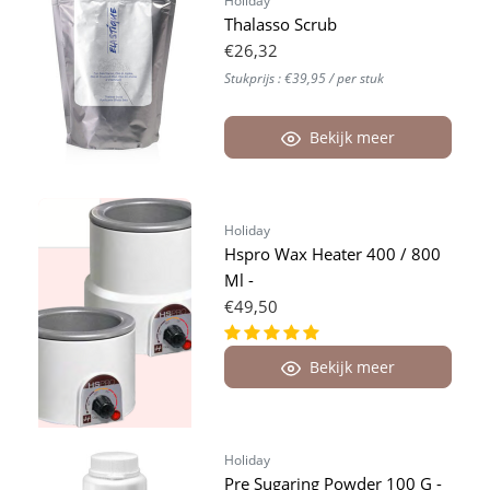
Holiday
Thalasso Scrub
€26,32
Stukprijs : €39,95 / per stuk
Bekijk meer
Holiday
Hspro Wax Heater 400 / 800
Ml -
€49,50
Bekijk meer
Holiday
Pre Sugaring Powder 100 G -