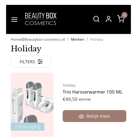
0
Home@Beautybox-cosmetics.nl
Merken
Holiday
Holiday
FILTERS
Holiday
Trio Harsverwarmer 100 ML
€49,50
€57,50
Bekijk meer
Prijsverlaging