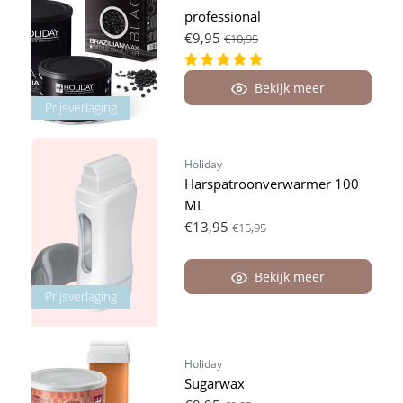
professional
€9,95
€10,95
Bekijk meer
Prijsverlaging
Holiday
Harspatroonverwarmer 100
ML
€13,95
€15,95
Bekijk meer
Prijsverlaging
Holiday
Sugarwax