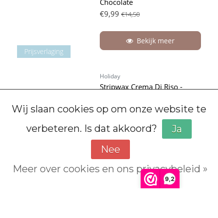
Chocolate
€9,99
€14,50
Bekijk meer
Prijsverlaging
Holiday
Stripwax Crema Di Riso -
Hypoallergene Stripwax
Wij slaan cookies op om onze website te
€2,40
Stukprijs : €39,95 / per stuk
verbeteren. Is dat akkoord?
Ja
Nee
Bekijk meer
Meer over cookies en ons privacybeleid »
9,2
Holiday
Beschermingsmasker Pro
Vergelijk producten
0 Producten
€12,00