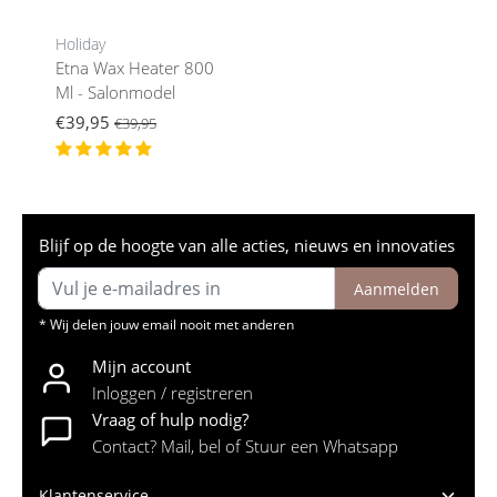
Holiday
Etna Wax Heater 800
Ml - Salonmodel
€39,95
€39,95
Blijf op de hoogte van alle acties, nieuws en innovaties
Aanmelden
* Wij delen jouw email nooit met anderen
Mijn account
Inloggen / registreren
Vraag of hulp nodig?
Contact? Mail, bel of Stuur een Whatsapp
Klantenservice