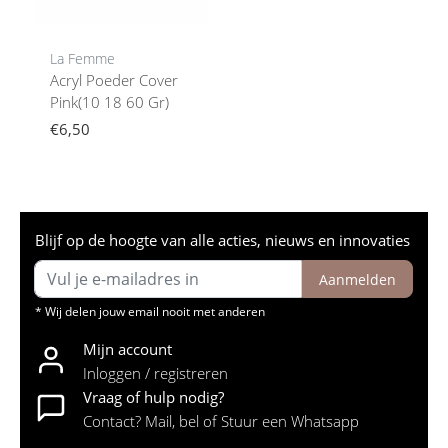
La Femme
Acryl Poeder Cover
Pink(10 18 60 Gr)
€6,50
Blijf op de hoogte van alle acties, nieuws en innovaties
Aanmelden
* Wij delen jouw email nooit met anderen
Mijn account
Inloggen / registreren
Vraag of hulp nodig?
Contact? Mail, bel of Stuur een Whatsapp