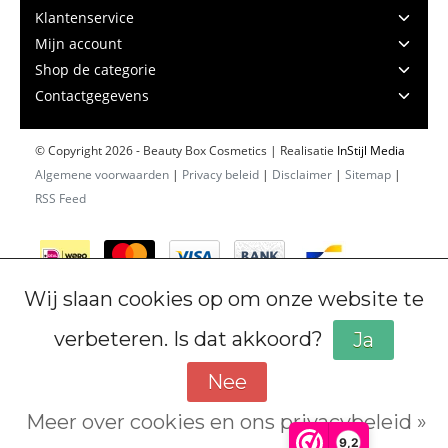
Klantenservice
Mijn account
Shop de categorie
Contactgegevens
© Copyright 2026 - Beauty Box Cosmetics | Realisatie
InStijl Media
Algemene voorwaarden
|
Privacy beleid
|
Disclaimer
|
Sitemap
|
RSS Feed
Wij slaan cookies op om onze website te
verbeteren. Is dat akkoord?
Ja
Nee
Meer over cookies en ons privacybeleid »
Cookiebeleid
9,2