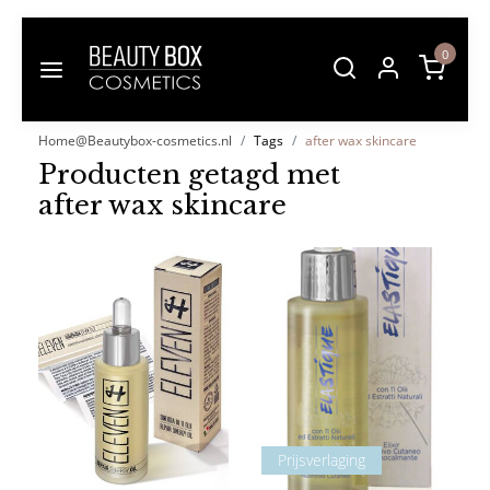
0
Home@Beautybox-cosmetics.nl
Tags
after wax skincare
Producten getagd met
after wax skincare
Prijsverlaging