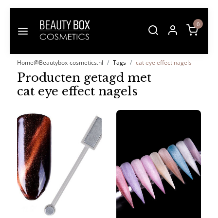
0
Home@Beautybox-cosmetics.nl
Tags
cat eye effect nagels
Producten getagd met
cat eye effect nagels