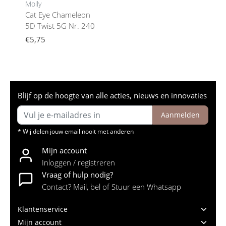
Molly
Cat Eye Chameleon
5D Twist 5G Nr. 240
€5,75
Blijf op de hoogte van alle acties, nieuws en innovaties
Aanmelden
* Wij delen jouw email nooit met anderen
Mijn account
Inloggen / registreren
Vraag of hulp nodig?
Contact? Mail, bel of Stuur een Whatsapp
Klantenservice
Mijn account