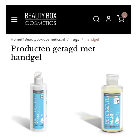
0
Home@Beautybox-cosmetics.nl
Tags
handgel
Producten getagd met
handgel