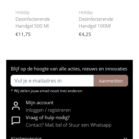
Holiday
Holiday
Desinfecterende
Desinfecterende
Handgel 500 Ml
Handgel 100Ml
€11,75
€4,25
Blijf op de hoogte van alle acties, nieuws en innovaties
Aanmelden
* Wij delen jouw email nooit met anderen
Mijn account
Inloggen / registreren
Vraag of hulp nodig?
Contact? Mail, bel of Stuur een Whatsapp
Klantenservice