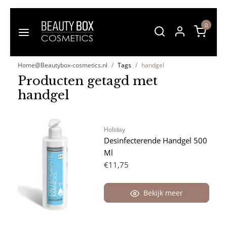
0
Home@Beautybox-cosmetics.nl
Tags
handgel
Producten getagd met
handgel
Holiday
Desinfecterende Handgel 500
Ml
€11,75
Bekijk meer