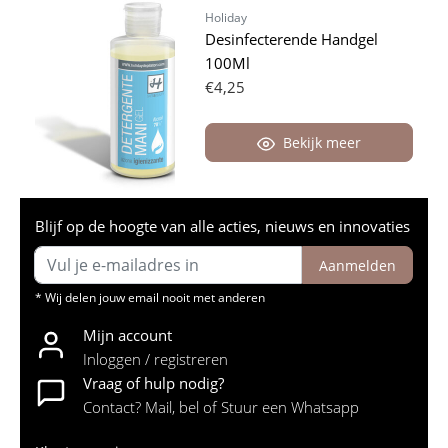
Holiday
Desinfecterende Handgel
100Ml
€4,25
Bekijk meer
Blijf op de hoogte van alle acties, nieuws en innovaties
Aanmelden
* Wij delen jouw email nooit met anderen
Mijn account
Inloggen / registreren
Vraag of hulp nodig?
Contact? Mail, bel of Stuur een Whatsapp