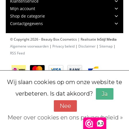
Klantenservice
Mijn account
Shop de categorie
Contactgegevens
© Copyright 2026 - Beauty Box Cosmetics | Realisatie
InStijl Media
Algemene voorwaarden
|
Privacy beleid
|
Disclaimer
|
Sitemap
|
RSS Feed
Wij slaan cookies op om onze website te
verbeteren. Is dat akkoord?
Ja
Nee
Meer over cookies en ons privacybeleid »
Cookiebeleid
9,2