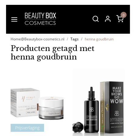
0
Home@Beautybox-cosmetics.nl
Tags
henna goudbruin
Producten getagd met
henna goudbruin
Prijsverlaging