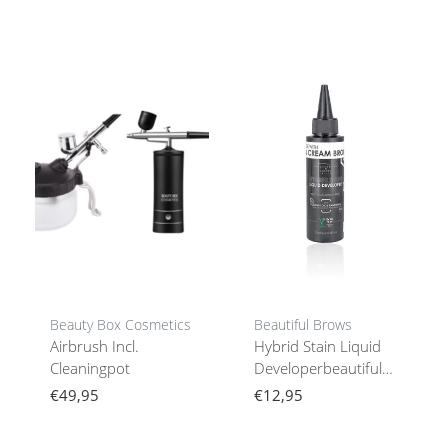
Beauty Box Cosmetics
Beautiful Brows
Airbrush Incl.
Hybrid Stain Liquid
Cleaningpot
Developerbeautiful
Brows & Lashes
€49,95
€12,95