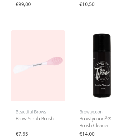
Brows
€99,00
€10,50
Beautiful Brows
Browtycoon
Brow Scrub Brush
BrowtycoonÂ®
Brush Cleaner
€7,65
€14,00