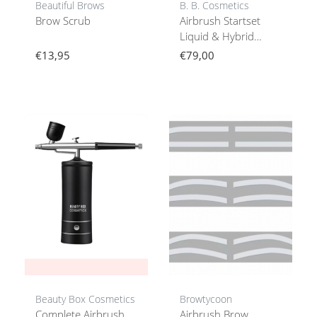
Beautiful Brows
B. B. Cosmetics
Brow Scrub
Airbrush Startset
Liquid & Hybrid
Brows
€13,95
€79,00
Beauty Box Cosmetics
Browtycoon
Complete Airbrush
Airbrush Brow