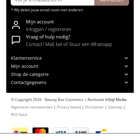
* Wij delen jouw email nooit met anderen
Mijn account
Inloggen / registreren
Vraag of hulp nodig?
Contact? Mail, bel of Stuur een Whatsapp
Klantenservice
Mijn account
Shop de categorie
Contactgegevens
© Copyright 2026 - Beauty Box Cosmetics | Realisatie
InStijl Media
Algemene voorwaarden
|
Privacy beleid
|
Disclaimer
|
Sitemap
|
RSS Feed