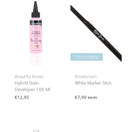
Prijsverlaging
Beautiful Brows
Browtycoon
Hybrid Stain
White Marker Stick
Developer 100 Ml
€12,95
€7,99
€8,99