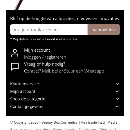
Blijf op de hoogte van alle acties, nieuws en innovaties
Aanmelden
* Wij delen jouw email nooit met anderen
Mijn account
Inloggen / registreren
Vraag of hulp nodig?
Contact? Mail, bel of Stuur een Whatsapp
Klantenservice
Mijn account
Shop de categorie
Contactgegevens
© Copyright 2026 - Beauty Box Cosmetics | Realisatie
InStijl Media
Algemene voorwaarden
|
Privacy beleid
|
Disclaimer
|
Sitemap
|