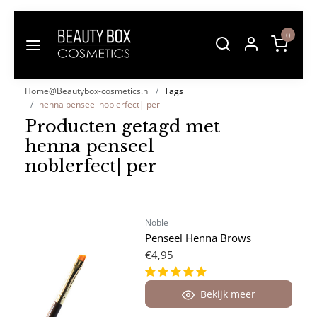
0
Home@Beautybox-cosmetics.nl
Tags
henna penseel noblerfect| per
Producten getagd met
henna penseel
noblerfect| per
Noble
Penseel Henna Brows
€4,95
Bekijk meer