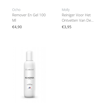
Ocho
Molly
Remover En Gel 100
Reiniger Voor Het
Ml
Ontvetten Van De
Nagelplaat Ik Zal Je
€4,90
€3,95
Wassen... 100 Ml