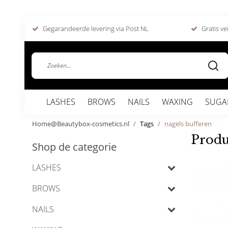
Gegarandeerde levering via Post NL
Gratis ve
LASHES
BROWS
NAILS
WAXING
SUGA
Home@Beautybox-cosmetics.nl
Tags
nagels bufferen
Produ
Shop de categorie
LASHES
BROWS
NAILS