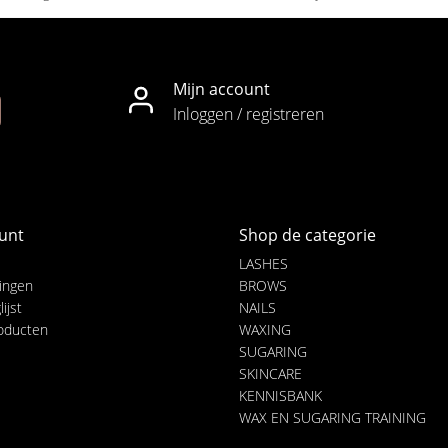
Mijn account
Inloggen / registreren
unt
Shop de categorie
LASHES
lingen
BROWS
ijst
NAILS
roducten
WAXING
SUGARING
SKINCARE
KENNISBANK
WAX EN SUGARING TRAINING