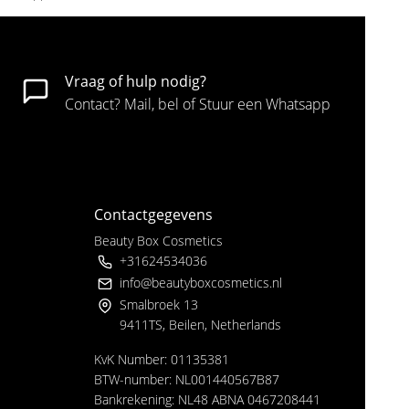
Vraag of hulp nodig?
Contact? Mail, bel of Stuur een Whatsapp
Contactgegevens
Beauty Box Cosmetics
+31624534036
info@beautyboxcosmetics.nl
Smalbroek 13
9411TS, Beilen, Netherlands
KvK Number: 01135381
BTW-number: NL001440567B87
Bankrekening: NL48 ABNA 0467208441