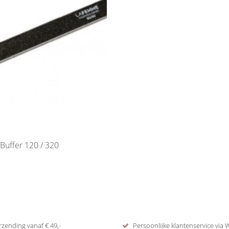
/ Buffer 120 / 320
rzending vanaf € 49,-
Persoonlijke klantenservice via