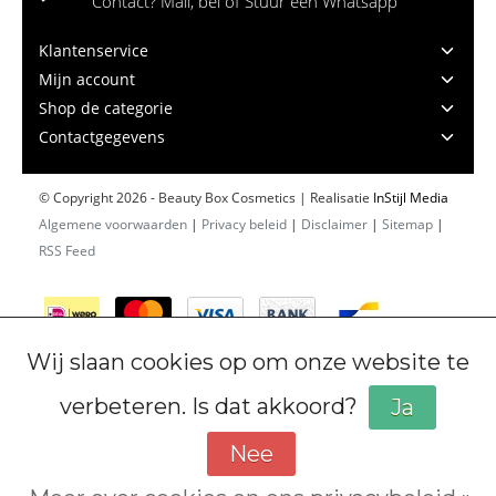
Contact? Mail, bel of Stuur een Whatsapp
Klantenservice
Mijn account
Shop de categorie
Contactgegevens
© Copyright 2026 - Beauty Box Cosmetics | Realisatie
InStijl Media
Algemene voorwaarden
|
Privacy beleid
|
Disclaimer
|
Sitemap
|
RSS Feed
Wij slaan cookies op om onze website te
verbeteren. Is dat akkoord?
Ja
Nee