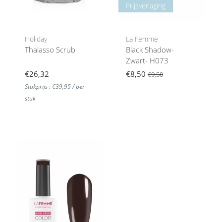
Prijsverlaging
Holiday
La Femme
Thalasso Scrub
Black Shadow-
Zwart- H073
€26,32
€8,50
€9,50
Stukprijs : €39,95 / per
stuk