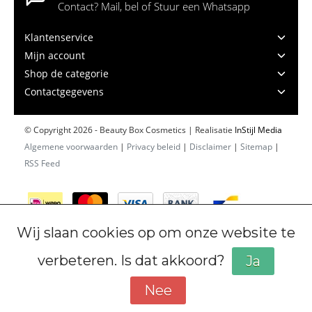
Contact? Mail, bel of Stuur een Whatsapp
Klantenservice
Mijn account
Shop de categorie
Contactgegevens
© Copyright 2026 - Beauty Box Cosmetics | Realisatie
InStijl Media
Algemene voorwaarden
|
Privacy beleid
|
Disclaimer
|
Sitemap
|
RSS Feed
Wij slaan cookies op om onze website te
verbeteren. Is dat akkoord?
Ja
Nee