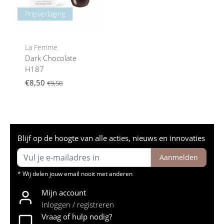
Prijsverlaging
La Femme
Dark Chocolate
H187
€8,50
€9,50
Blijf op de hoogte van alle acties, nieuws en innovaties
Aanmelden
* Wij delen jouw email nooit met anderen
Mijn account
Inloggen / registreren
Vraag of hulp nodig?