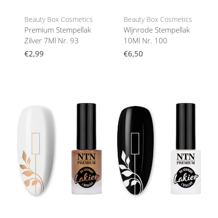
Beauty Box Cosmetics
Beauty Box Cosmetics
Premium Stempellak
Wijnrode Stempellak
Zilver 7Ml Nr. 93
10Ml Nr. 100
€2,99
€6,50