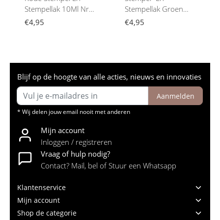
Stempellak 10Ml Nr.
Stempellak Groen
5
10Ml Nr. 8
€4,95
€4,95
Blijf op de hoogte van alle acties, nieuws en innovaties
Aanmelden
* Wij delen jouw email nooit met anderen
Mijn account
Inloggen / registreren
Vraag of hulp nodig?
Contact? Mail, bel of Stuur een Whatsapp
Klantenservice
Mijn account
Shop de categorie