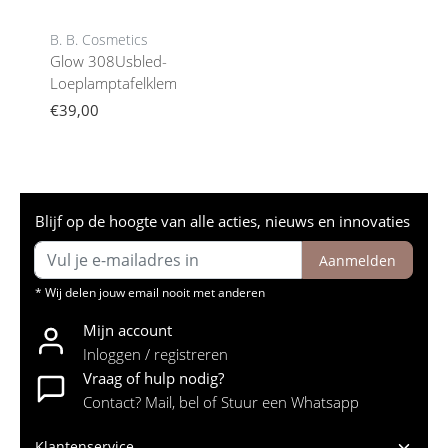
B. B. Cosmetics
Glow 308Usbled-
Loeplamptafelklem
€39,00
Blijf op de hoogte van alle acties, nieuws en innovaties
Aanmelden
* Wij delen jouw email nooit met anderen
Mijn account
Inloggen / registreren
Vraag of hulp nodig?
Contact? Mail, bel of Stuur een Whatsapp
Klantenservice