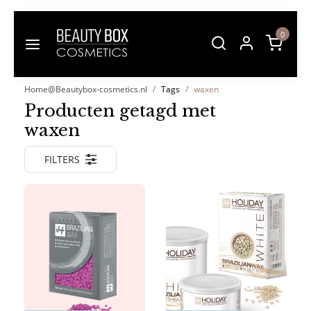
0
Home@Beautybox-cosmetics.nl
Tags
waxen
Producten getagd met
waxen
FILTERS