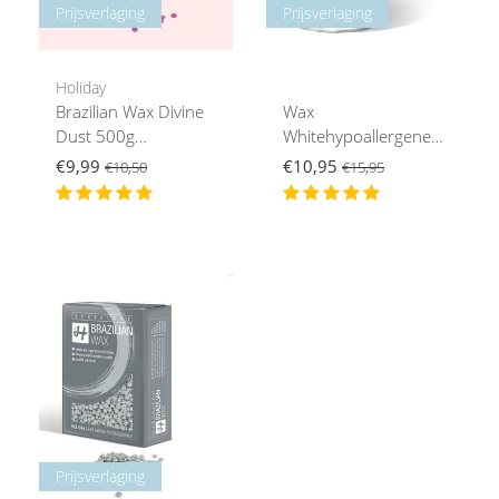
Prijsverlaging
Prijsverlaging
Holiday
Brazilian Wax Divine
Wax
Dust 500g
Whitehypoallergene
Hypoallergeen
Filmwax
€9,99
€10,95
€10,50
€15,95
Prijsverlaging