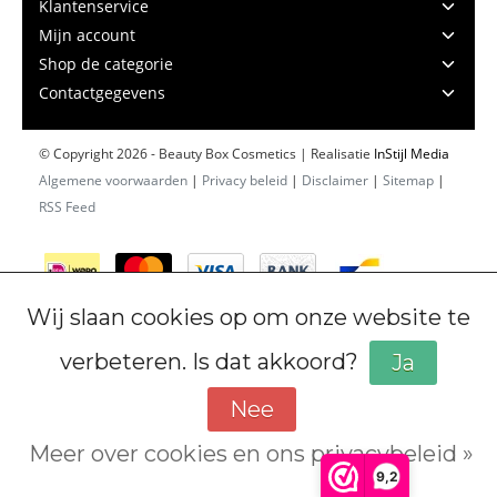
Klantenservice
Mijn account
Shop de categorie
Contactgegevens
© Copyright 2026 - Beauty Box Cosmetics | Realisatie
InStijl Media
Algemene voorwaarden
|
Privacy beleid
|
Disclaimer
|
Sitemap
|
RSS Feed
Wij slaan cookies op om onze website te
verbeteren. Is dat akkoord?
Ja
Nee
Meer over cookies en ons privacybeleid »
Cookiebeleid
9,2