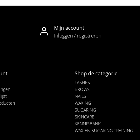
Mijn account
Inloggen / registreren
unt
Shop de categorie
LASHES
lingen
BROWS
ijst
NAILS
roducten
WAXING
SUGARING
SKINCARE
KENNISBANK
WAX EN SUGARING TRAINING