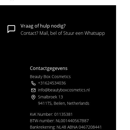
Vraag of hulp nodig?
Contact? Mail, bel of Stuur een Whatsapp
Contactgegevens
Beauty Box Cosmetics
+31624534036
info@beautyboxcosmetics.nl
Smalbroek 13
9411TS, Beilen, Netherlands
KvK Number: 01135381
BTW-number: NL001440567B87
Bankrekening: NL48 ABNA 0467208441