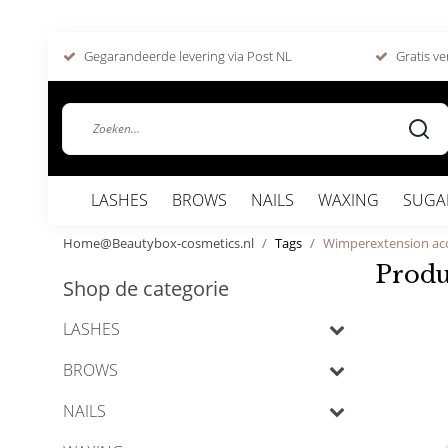
Gegarandeerde levering via Post NL
Gratis ve
LASHES
BROWS
NAILS
WAXING
SUGA
Home@Beautybox-cosmetics.nl
Tags
Wimperextension acc
Produ
Shop de categorie
LASHES
BROWS
NAILS