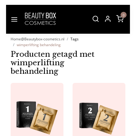
0
Home@Beautybox-cosmetics.nl
Tags
wimperlifting behandeling
Producten getagd met
wimperlifting
behandeling