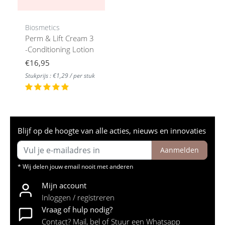
Biosmetics
Perm & Lift Cream 3
-Conditioning Lotion
€16,95
Stukprijs : €1,29 / per stuk
Blijf op de hoogte van alle acties, nieuws en innovaties
Aanmelden
* Wij delen jouw email nooit met anderen
Mijn account
Inloggen / registreren
Vraag of hulp nodig?
Contact? Mail, bel of Stuur een Whatsapp