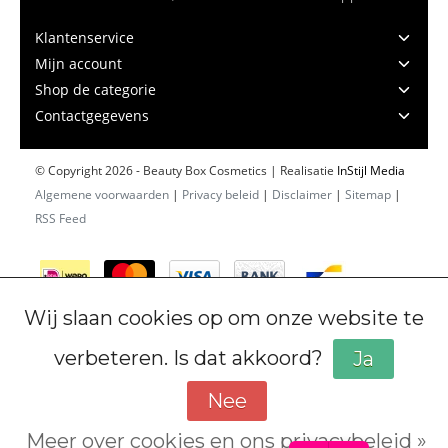
Klantenservice
Mijn account
Shop de categorie
Contactgegevens
© Copyright 2026 - Beauty Box Cosmetics | Realisatie
InStijl Media
Algemene voorwaarden
|
Privacy beleid
|
Disclaimer
|
Sitemap
|
RSS Feed
Wij slaan cookies op om onze website te
verbeteren. Is dat akkoord?
Ja
Nee
Meer over cookies en ons privacybeleid »