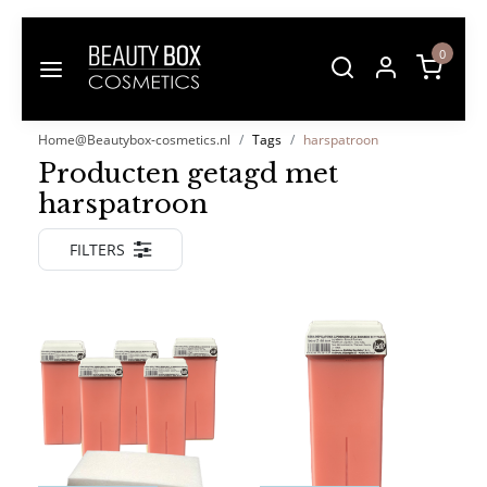
0
Home@Beautybox-cosmetics.nl
Tags
harspatroon
Producten getagd met
harspatroon
FILTERS