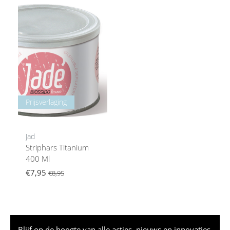
Prijsverlaging
Jad
Striphars Titanium
400 Ml
€7,95
€8,95
Blijf op de hoogte van alle acties, nieuws en innovaties