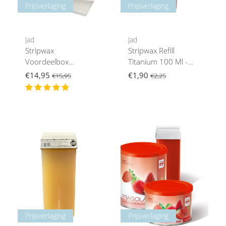
Prijsverlaging
Prijsverlaging
Jad
Jad
Stripwax
Stripwax Refill
Voordeelbox
Titanium 100 Ml -
Titanium
Gevoelige Huid
€14,95
€1,90
€15,95
€2,25
Prijsverlaging
Prijsverlaging