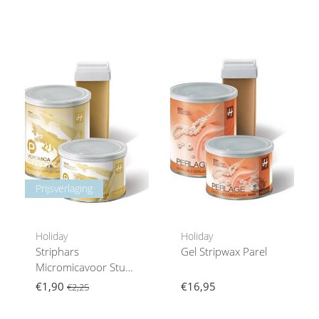
Prijsverlaging
Holiday
Holiday
Striphars
Gel Stripwax Parel
Micromicavoor Stug
Haar
€1,90
€16,95
€2,25