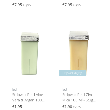
€7,95
€7,95
€8,95
€8,95
Prijsverlaging
Jad
Jad
Stripwax Refill Aloe
Stripwax Refill Zinc
Vera & Argan 100
Mica 100 Ml - Stug
Mlgevoelige Huid
En Kort Haar
€1,95
€1,90
€2,25