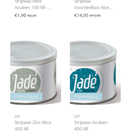
Stripwax Refill
Stripwax
Azuleen 100 Ml -
Voordeelbox Aloe
Gevoelige Huid
Vera & Argan
€1,90
€14,95
€2,25
€15,95
Prijsverlaging
Prijsverlaging
Jad
Jad
Stripwax Zinc Mica
Stripwax Azuleen
400 Ml
400 Ml