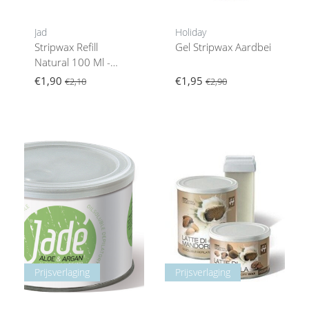
Jad
Holiday
Stripwax Refill
Gel Stripwax Aardbei
Natural 100 Ml -
Normale Huid
€1,90
€1,95
€2,10
€2,90
Prijsverlaging
Prijsverlaging