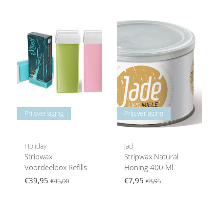
Prijsverlaging
Prijsverlaging
Holiday
Jad
Stripwax
Stripwax Natural
Voordeelbox Refills
Honing 400 Ml
€39,95
€7,95
€45,00
€8,95