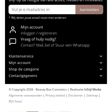
Aanmelden
* Wij delen jouw email nooit met anderen
Mijn account
Inloggen / registreren
Vraag of hulp nodig?
Contact? Mail, bel of Stuur een Whatsapp
Klantenservice
Mijn account
Shop de categorie
Contactgegevens
© Copyright 2026 - Beauty Box Cosmetics | Realisatie
InStijl Media
Algemene voorwaarden
|
Privacy beleid
|
Disclaimer
|
Sitemap
|
RSS Feed